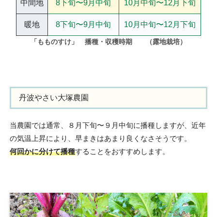
中間地
8下旬〜9月中旬
10月中旬〜12月下旬
暖地
8下旬〜9月中旬
10月中旬〜12月下旬
「もものすけ」 播種・収穫時期
（露地栽培）
丹波やさい大塚農園
当農園では通常、８月下旬〜９月中旬に播種しますが、近年
の気温上昇により、早まきはあまり良くなさそうです。
何回かに分けて播種
することをおすすめします。