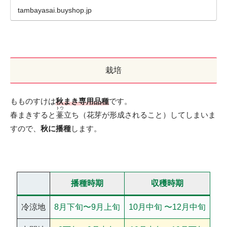
tambayasai.buyshop.jp
栽培
もものすけは
秋まき専用品種
です。
トウ
春まきすると
薹
立ち（花芽が形成されること）してしまいま
すので、
秋に播種
します。
播種時期
収穫時期
冷涼地
8月下旬〜9月上旬
10月中旬 〜12月中旬