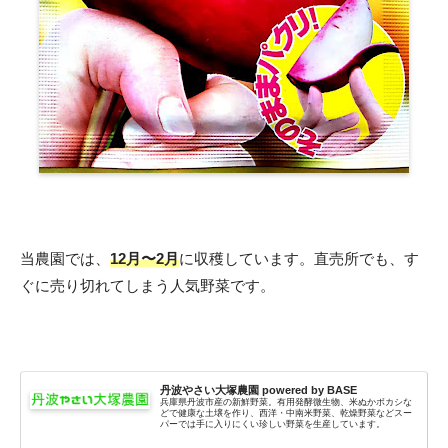
当農園では、
12月〜2月
に収穫しています。直売所でも、す
ぐに売り切れてしまう人気野菜です。
丹波やさい大塚農園 powered by BASE
兵庫県丹波市産の新鮮野菜。有用発酵微生物、米ぬかボカシな
どで健康な土壌を作り、西洋・中南米野菜、乾燥野菜などスー
パーでは手に入りにくい珍しい野菜を生産しています。