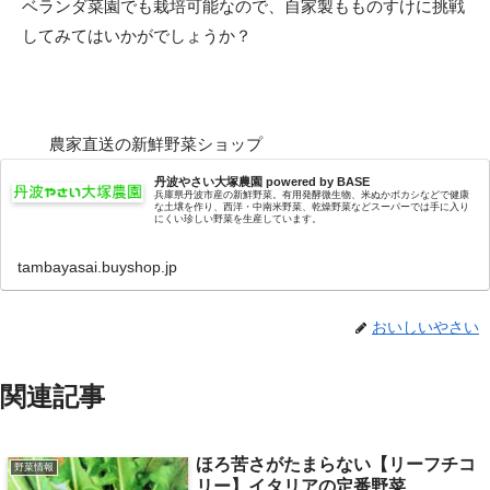
ベランダ菜園でも栽培可能なので、自家製もものすけに挑戦
してみてはいかがでしょうか？
農家直送の新鮮野菜ショップ
丹波やさい大塚農園 powered by BASE
兵庫県丹波市産の新鮮野菜。有用発酵微生物、米ぬかボカシなどで健康
な土壌を作り、西洋・中南米野菜、乾燥野菜などスーパーでは手に入り
にくい珍しい野菜を生産しています。
tambayasai.buyshop.jp
おいしいやさい
関連記事
ほろ苦さがたまらない【リーフチコ
野菜情報
リー】イタリアの定番野菜