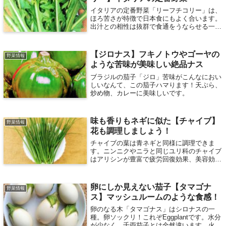
イタリアの定番野菜「リーフチコリー」は、
ほろ苦さが特徴で日本食にもよく合います。
出汁との相性は抜群で食通をうならせる一品
になるでしょう。シャキシャキとした食感は
刻んでチャーパンにもよく合います！
【ジロナス】フキノトウやゴーヤの
野菜情報
ような苦味が美味しい絶品ナス
ブラジルの茄子「ジロ」苦味がこんなにおい
しいなんて、この茄子ハマります！天ぷら、
炒め物、カレーに美味しいです。
味も香りもネギに似た【チャイブ】
野菜情報
花も調理しましょう！
チャイブの葉は青ネギと同様に調理できま
す。ニンニクやニラと同じユリ科のチャイブ
はアリシンが豊富で疲労回復効果、美容効果
が期待できるおすすめのハーブ。キレイな花
も食べられるチャイブは料理が華やかになり
ます！
卵にしか見えない茄子【タマゴナ
野菜情報
ス】マッシュルームのような食感！
卵のなる木「タマゴナス」はシロナスの一
種。卵ソックリ！これぞEggplantです。水分
が少なく、千両茄子とは全然違います。火を