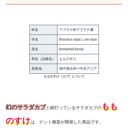
科名
アブラナ科アブラナ属
学名
Brassica rapa L.var.rapa
英名
turnip/red turnip
和名（品種名）
もものすけ
原産地
地中海沿岸〜中央アジア
もものすけ（カブ）について
もも
幻のサラダカブ
と銘打っているサラダカブの
のすけ
は、ナント種苗が開発した商品です。