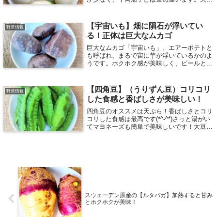
通すと濃厚でとろ～とした食感になり、マッ
シュルームのようで非常においしいです！
【宇宙いも】畑に隕石が浮いてい
野菜情報
る！正体は巨大なムカゴ
巨大なムカゴ「宇宙いも」。エアーポテトと
も呼ばれ、まるで宙に芋が浮いているかのよ
うです。ホクホク感が美味しく、ビールとの
相性も抜群です。グリーンカーテン（緑のカ
ーテン）としても大活躍！ベランダに宇宙い
もが実ると面白そうですね。
【四角豆】（うりずん豆）コリコリ
野菜情報
した食感と香ばしさが美味しい！
四角豆のオススメは天ぷら！香ばしさとコリ
コリした食感は最高です(*^-^*)さっと湯がい
てマヨネーズも簡単で美味しいです！大豆に
匹敵する栄養価の高さで近年、注目されてい
る熱帯アジア原産の四角豆を日々のレシピに
取り入れましょう！
スウェーデン原産の【ルタバガ】加熱すると甘み
とホクホクが美味！