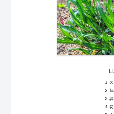
目
ス
栽
調
花