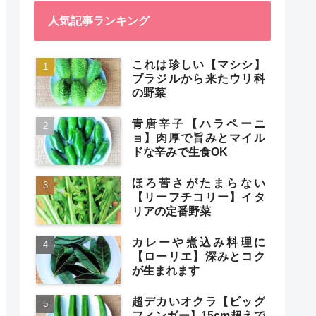
人気記事ランキング
これは珍しい【マシシ】
ブラジルから来たウリ科
の野菜
青唐辛子【ハラペーニ
ョ】肉厚で旨みとマイル
ドな辛みで生食OK
ほろ苦さがたまらない
【リーフチコリー】イタ
リアの定番野菜
カレーや煮込み料理に
【ローリエ】深みとコク
が生まれます
超デカいオクラ【ビッグ
フィンガー】15cm超えで