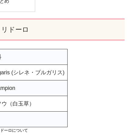
とめ
トリドーロ
科
vulgaris (シレネ・ブルガリス)
ampion
ソウ（白玉草）
ドーロについて