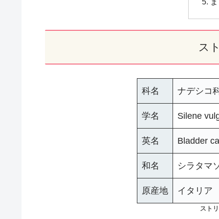
ま
ス
科名
ナデシコ
学名
Silene 
英名
Bladder c
和名
シラタマ
原産地
イタリア
ストリ