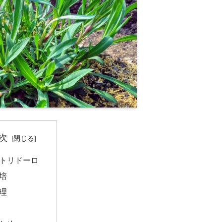
次
トリドーロ
培
理